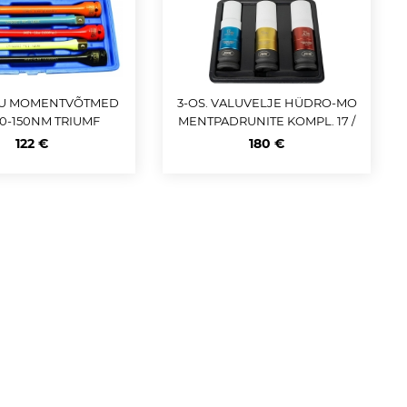
U MOMENTVÕTMED
3-OS. VALUVELJE HÜDRO-MO
00-150NM TRIUMF
MENTPADRUNITE KOMPL. 17 /
19 / 21MM (MAX 115NM) JBM
122 €
180 €