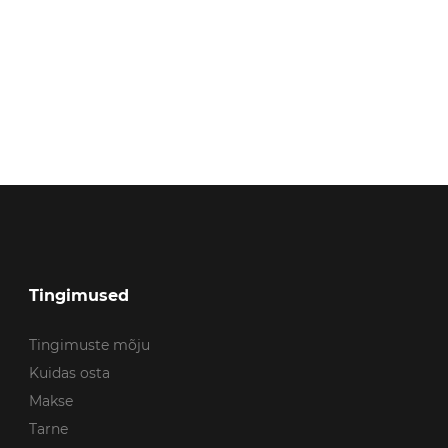
Tingimused
Tingimuste mõju
Kuidas osta
Makse
Tarne