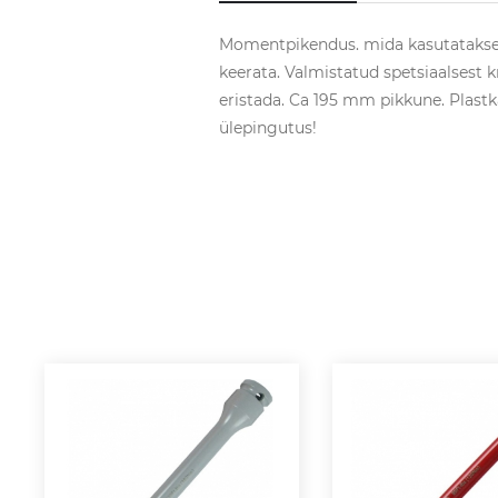
Momentpikendus. mida kasutatakse 
keerata. Valmistatud spetsiaalsest k
eristada. Ca 195 mm pikkune. Plas
ülepingutus!