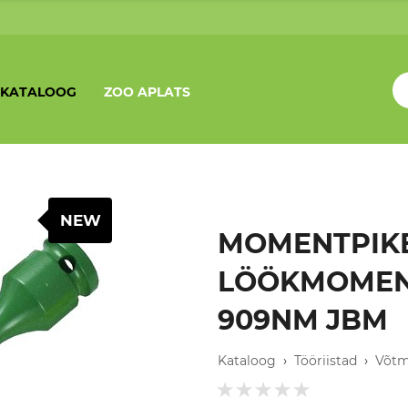
KATALOOG
ZOO APLATS
NEW
MOMENTPIKE
LÖÖKMOMENTV
909NM JBM
Kataloog
›
Tööriistad
›
Võt