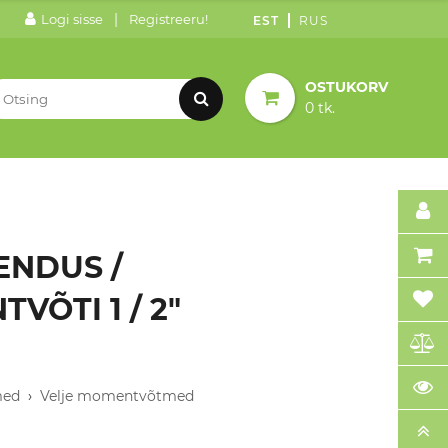
|
Logi sisse
Registreeru!
EST
RUS
OSTUKORV
0 tk.
NDUS /
ÕTI 1 / 2"
med
›
Velje momentvõtmed