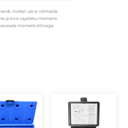
di. millest üle ei võimalda
ne ja kiire vajalikku momenti
ik teostada momentvõtmega