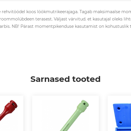
rehvitöödel koos löökmutrikeerajaga. Tagab maksimaalse momen
roommolübdeen terasest. Väljast värvitud. et kasutajal oleks liht
tkarbis. NB! Pärast momentpikenduse kasutamist on kohustusl
Sarnased tooted