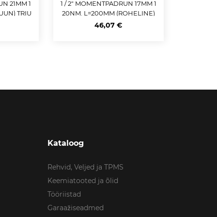
UN 21MM 1
1 / 2" MOMENTPADRUN 17MM 1
UUN) TRIU
20NM. L=200MM (ROHELINE)
TRIUMF
46,07 €
Kataloog
Rehvid, Veljed ja TPMS
Keemiatooted ja õlid
Tööriistad
Garaažiseadmed