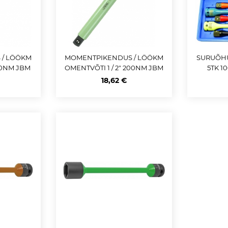
 / LÖÖKM
MOMENTPIKENDUS / LÖÖKM
SURUÕH
120NM JBM
OMENTVÕTI 1 / 2" 200NM JBM
5TK 1
18,62 €